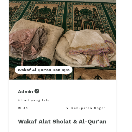
Wakaf Al Qur'an Dan Iqra
Admin
5 hari yang lalu

40

Kabupaten Bogor
Wakaf Alat Sholat & Al-Qur'an