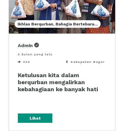
Ikhlas Berqurban, Bahagia Bertebara
...
Admin
3 bulan yang lalu

330

Kabupaten Bogor
Ketulusan kita dalam
berqurban mengalirkan
kebahagiaan ke banyak hati
Lihat