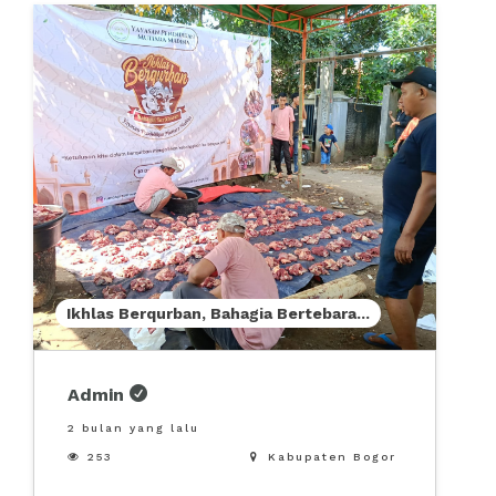
Ikhlas Berqurban, Bahagia Bertebara
...
Admin
2 bulan yang lalu

253

Kabupaten Bogor